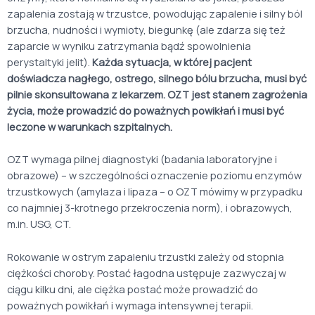
zapalenia zostają w trzustce, powodując zapalenie i silny ból
brzucha, nudności i wymioty, biegunkę (ale zdarza się też
zaparcie w wyniku zatrzymania bądź spowolnienia
perystaltyki jelit).
Każda sytuacja, w której pacjent
doświadcza nagłego, ostrego, silnego bólu brzucha, musi być
pilnie skonsultowana z lekarzem.
OZT jest stanem zagrożenia
życia, może prowadzić do poważnych powikłań i musi być
leczone w warunkach szpitalnych.
OZT wymaga pilnej diagnostyki (badania laboratoryjne i
obrazowe) – w szczególności oznaczenie poziomu enzymów
trzustkowych (amylaza i lipaza – o OZT mówimy w przypadku
co najmniej 3-krotnego przekroczenia norm), i obrazowych,
m.in. USG, CT.
Rokowanie w ostrym zapaleniu trzustki zależy od stopnia
ciężkości choroby. Postać łagodna ustępuje zazwyczaj w
ciągu kilku dni, ale ciężka postać może prowadzić do
poważnych powikłań i wymaga intensywnej terapii.