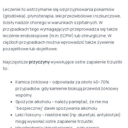
Leczenie to wstrzymanie się od przyjmowania pokarmów
(głodówka), płynoterapia, leki przeciwbólowe i rozkurczowe,
ścisły nadzór chorego w warunkach szpitalnych. W
przypadkach tego wymagających przeprowadza się także
leczenie endoskopowe (m.in. ECPW) lub chirurgiczne. W
ciężkich przypadkach można wprowadzić także żywienie
pozajelitowe lub dojelitowe.
Najczęstsze
przyczyny
wywołujące ostre zapalenie trzustki
to:
Kamica żółciowa – odpowiada za około 40–70%
przypadków, gdy kamienie blokują przewód żółciowy
wspólny.
Spożycie alkoholu – należy pamiętać, że nie ma
“bezpiecznej” dawki spożywania alkoholu
Leki i toksyny – niektóre leki (np. diuretyki, antybiotyki)
mogą wywołać ostre zapalenie trzustki.
Hiperlipidemia i hiperkalcemia – zaburzenia