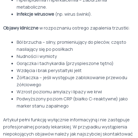
metaboliczne.
Infekcje wirusowe
(np. wirus świnki).
Objawy kliniczne
w rozpoznaniu ostrego zapalenia trzustki:
Ból brzucha – silny, promieniujący do pleców, często
nasilający się po posiłkach
Nudności i wymioty
Gorączka i tachykardia (przyspieszone tętno)
Wzdęcia i brak perystaltyki jelit
Żółtaczka – jeśli występuje zablokowanie przewodu
żółciowego
Wzrost poziomu amylazy i lipazy we krwi
Podwyższony poziom CRP (białko C-reaktywne) jako
marker stanu zapalnego
Artykuł pełni funkcję wyłącznie informacyjną i nie zastępuje
profesjonalnej porady lekarskiej. W przypadku wystąpienia
niepokojących objawów należy jak najszybciej skontaktować